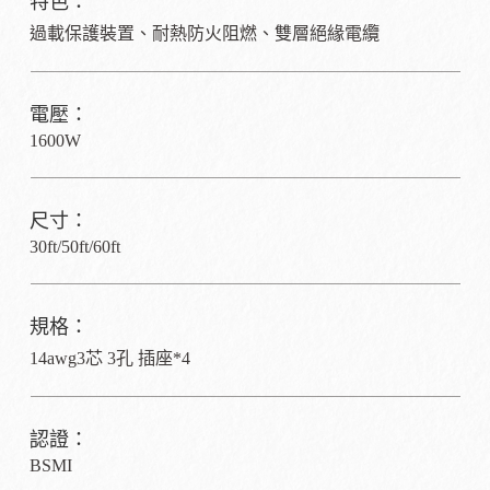
特色：
過載保護裝置、耐熱防火阻燃、雙層絕緣電纜
電壓：
1600W
尺寸：
30ft/50ft/60ft
規格：
14awg3芯 3孔 插座*4
認證：
BSMI