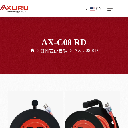
跳
EN
至
主
要
內
容
AX-C08 RD
AX-C08 RD
H軸式延長線
首
頁