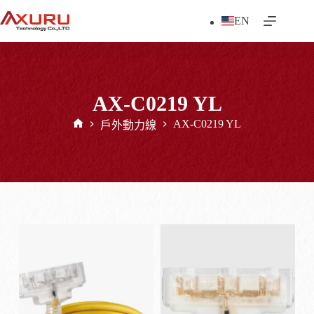
跳
EN
至
主
要
內
容
AX-C0219 YL
AX-C0219 YL
戶外動力線
首
頁