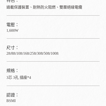
特色：
過載保護裝置、耐熱防火阻燃、雙層絕緣電纜
電壓：
1,600W
尺寸：
2ft/8ft/10ft/16ft/25ft/30ft/50ft/100ft
規格：
3芯 3孔 插座*4
認證：
BSMI