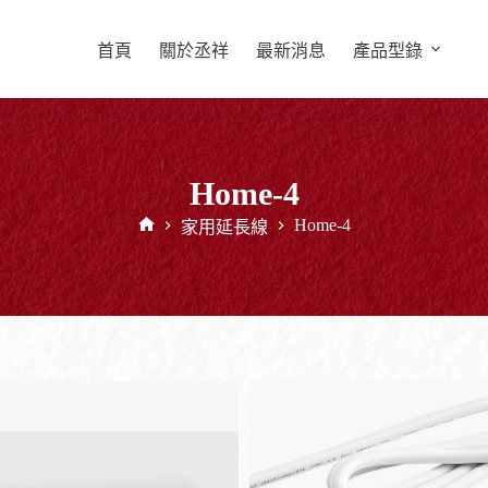
首頁
關於丞祥
最新消息
產品型錄
Home-4
Home-4
家用延長線
首
頁