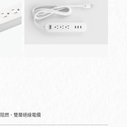
火阻燃、雙層絕緣電纜