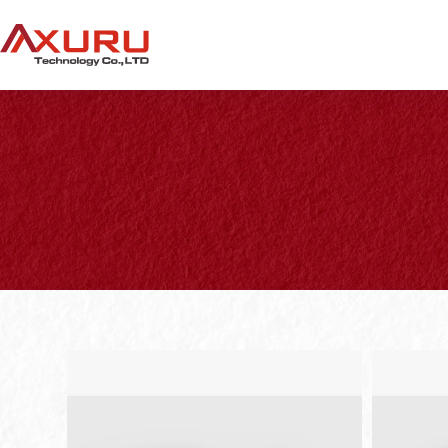
跳
至
主
要
內
容