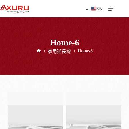
跳
EN
至
主
要
內
容
Home-6
Home-6
家用延長線
首
頁